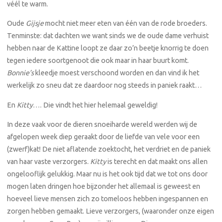
véél te warm.
Oude
Gijsje
mocht niet meer eten van één van de rode broeders.
Tenminste: dat dachten we want sinds we de oude dame verhuist
hebben naar de Kattine loopt ze daar zo’n beetje knorrig te doen
tegen iedere soortgenoot die ook maar in haar buurt komt.
Bonnie’s
kleedje moest verschoond worden en dan vind ik het
werkelijk zo sneu dat ze daardoor nog steeds in paniek raakt…
En
Kitty
…. Die vindt het hier helemaal geweldig!
In deze vaak voor de dieren snoeiharde wereld werden wij de
afgelopen week diep geraakt door de liefde van vele voor een
(zwerf)kat! De niet aflatende zoektocht, het verdriet en de paniek
van haar vaste verzorgers.
Kitty
is terecht en dat maakt ons allen
ongelooflijk gelukkig. Maar nu is het ook tijd dat we tot ons door
mogen laten dringen hoe bijzonder het allemaal is geweest en
hoeveel lieve mensen zich zo tomeloos hebben ingespannen en
zorgen hebben gemaakt. Lieve verzorgers, (waaronder onze eigen