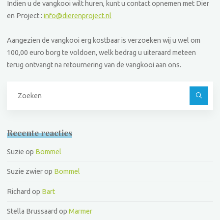
Indien u de vangkooi wilt huren, kunt u contact opnemen met Dier
en Project :
info@dierenproject.nl
Aangezien de vangkooi erg kostbaar is verzoeken wij u wel om
100,00 euro borg te voldoen, welk bedrag u uiteraard meteen
terug ontvangt na retournering van de vangkooi aan ons.
Z
na
Recente reacties
Suzie
op
Bommel
Suzie zwier
op
Bommel
Richard
op
Bart
Stella Brussaard
op
Marmer