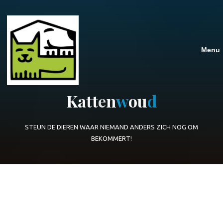
Ga
naar
de
inhoud
K
a
t
t
e
n
w
o
u
d
STEUN DE DIEREN WAAR NIEMAND ANDERS ZICH NOG OM
BEKOMMERT!