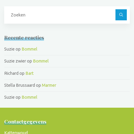
Z
na
Recente reacties
Suzie
op
Bommel
Suzie zwier
op
Bommel
Richard
op
Bart
Stella Brussaard
op
Marmer
Suzie
op
Bommel
Contactgegevens
Kattenwoud