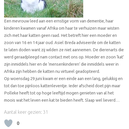
Een mevrouw leed aan een ernstige vorm van dementie, haar
kinderen kwamen vanaf Afrika om haar te verhuizen maar wisten
zich met haar katten geen raad. Het betreft hier een moeder en
zoon van 16 en 14 jaar oud. Asiel Breda adviseerde om de katten
te laten doden want zij wilden ze niet aannemen. De dierenarts die
werd geraadpleegd nam contact met ons op. Moeder en zoon ‘kat’
zijn inmiddels hier en de ‘mensenkinderen’ die inmiddels weer in
Afrika zijn hebben de katten nu virtueel geadopteerd.
Op woensdag 29 juni kwam er een einde aan een lang, gelukkig en
tot dan toe pijnloos kattenleventje. Ieder afscheid doet pijn maar
Polleke heeft tot op hoge leeftijd mogen genieten van al het
moois wat het leven een kat te bieden heeft. Slaap wel lieverd…
Aantal keer gezien:
31
0