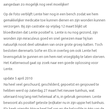
aangedaan zo mogelijk nog veel moeilijker!
Op de foto verblijft Lente hier nog in een bench zodat we hem
gemakkelijker medicatie toe kunnen dienen en zijn wonden kunnen
verzorgen. Bij zijn castratie op vrijdag 12 maart blijkt uit
bloedtesten dat Lente positief is. Lente is nu nog gezond, zijn
wonden zijn miraculeus goed en snel genezen maar hij kan
natuurlijk nooit deel uitmaken van onze grote groep katten. Toch
besloten dierenarts Sofie en Els in overleg om ook Lente het
levensgeluk te gunnen en om hem niet vroegtijdig te laten sterven.
Het Kattenwoud gaat op zoek naar een goede oplossing voor
Lente.
update 5 april 2010
Na heel veel geschuurd, geschilderd, gepoetst en gesjouwd te
hebben werd op zaterdag 27 maart het nieuwe tuinhuis, wat
uiteraard nog lang niet helemaal af is, in gebruik genomen. Lente
bewoont als positief geteste (ex)kater nu in zijn uppie het tuinhuis.
Els keek vriendin Nique heel lief aan en die beloofde in één van de