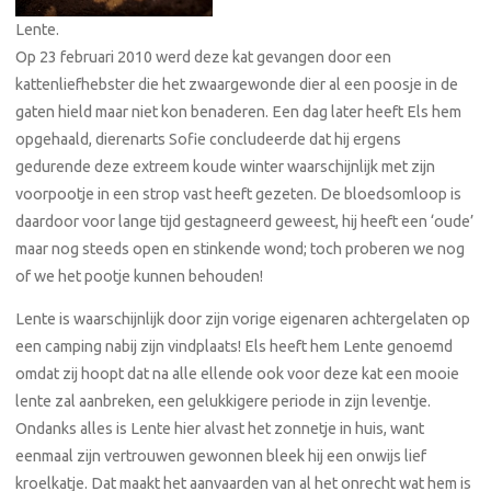
Lente.
Op 23 februari 2010 werd deze kat gevangen door een
kattenliefhebster die het zwaargewonde dier al een poosje in de
gaten hield maar niet kon benaderen. Een dag later heeft Els hem
opgehaald, dierenarts Sofie concludeerde dat hij ergens
gedurende deze extreem koude winter waarschijnlijk met zijn
voorpootje in een strop vast heeft gezeten. De bloedsomloop is
daardoor voor lange tijd gestagneerd geweest, hij heeft een ‘oude’
maar nog steeds open en stinkende wond; toch proberen we nog
of we het pootje kunnen behouden!
Lente is waarschijnlijk door zijn vorige eigenaren achtergelaten op
een camping nabij zijn vindplaats! Els heeft hem Lente genoemd
omdat zij hoopt dat na alle ellende ook voor deze kat een mooie
lente zal aanbreken, een gelukkigere periode in zijn leventje.
Ondanks alles is Lente hier alvast het zonnetje in huis, want
eenmaal zijn vertrouwen gewonnen bleek hij een onwijs lief
kroelkatje. Dat maakt het aanvaarden van al het onrecht wat hem is