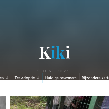
K
i
k
i
1 JUNI 2021
pen
Ter adoptie
Huidige bewoners
Bijzondere katt