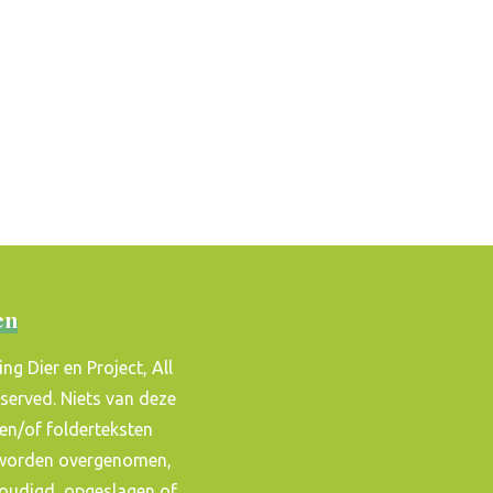
en
ing Dier en Project, All
eserved. Niets van deze
en/of folderteksten
worden overgenomen,
voudigd, opgeslagen of