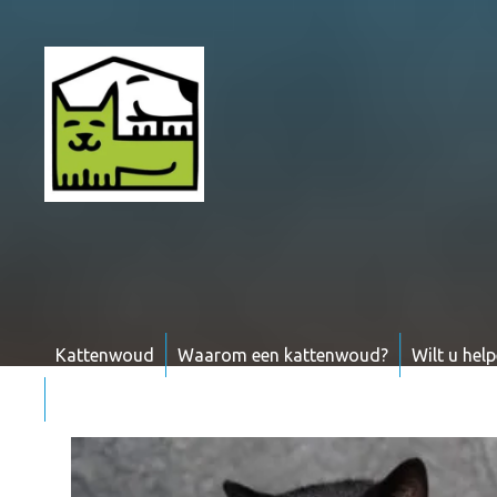
Ga
naar
de
inhoud
Kattenwoud
Waarom een kattenwoud?
Wilt u hel
Contactpagina