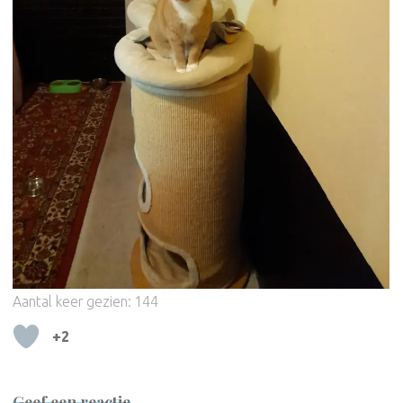
Aantal keer gezien:
144
+2
Geef een reactie