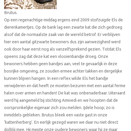
Brutus.
Op een regenachtige middag ergens eind 2009 stofzuigde Els de
dierenkamertjes. Op de bank lag een zwarte kat die zich gedroeg
alsof dat de normaalste zaak van de wereld betrof. Er verblijven
hier een aantal gitzwarte bewoners dus zijn aanwezigheid werd
ook door haar eerst nog als vanzelfsprekend gezien. Totdat Els
opeens zag dat deze kat een vlooienbandje droeg. Onze
bewoners hebben geen bandjes aan, veel te gevaarlijk in deze
bosrijke omgeving, ze zouden ermee achter takken en dergelijke
kunnen blijven hangen. In een reflex wilde Els het bandje
verwijderen en dat heeft ze moeten bezuren met een aantal ferme
halen over armen en handen! De kat was onbenaderbaar. Uiteraard
werd hij aangemeld bij stichting Amivedi en we hoopten dat de
oorspronkelijke eigenaar zich zou melden. Ijdele hoop; zo is
inmiddels gebleken. Brutus bleek een vaste gast in onze
‘kattenherberg’. En eerlijk gezegd waren we daar nu niet direct
dolblij mee. Hij mepte onze oudere bewoners waar hij ze maar