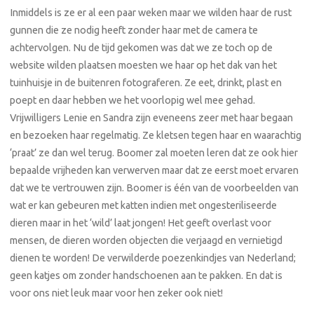
Inmiddels is ze er al een paar weken maar we wilden haar de rust
gunnen die ze nodig heeft zonder haar met de camera te
achtervolgen. Nu de tijd gekomen was dat we ze toch op de
website wilden plaatsen moesten we haar op het dak van het
tuinhuisje in de buitenren fotograferen. Ze eet, drinkt, plast en
poept en daar hebben we het voorlopig wel mee gehad.
Vrijwilligers Lenie en Sandra zijn eveneens zeer met haar begaan
en bezoeken haar regelmatig. Ze kletsen tegen haar en waarachtig
‘praat’ ze dan wel terug. Boomer zal moeten leren dat ze ook hier
bepaalde vrijheden kan verwerven maar dat ze eerst moet ervaren
dat we te vertrouwen zijn. Boomer is één van de voorbeelden van
wat er kan gebeuren met katten indien met ongesteriliseerde
dieren maar in het ‘wild’ laat jongen! Het geeft overlast voor
mensen, de dieren worden objecten die verjaagd en vernietigd
dienen te worden! De verwilderde poezenkindjes van Nederland;
geen katjes om zonder handschoenen aan te pakken. En dat is
voor ons niet leuk maar voor hen zeker ook niet!