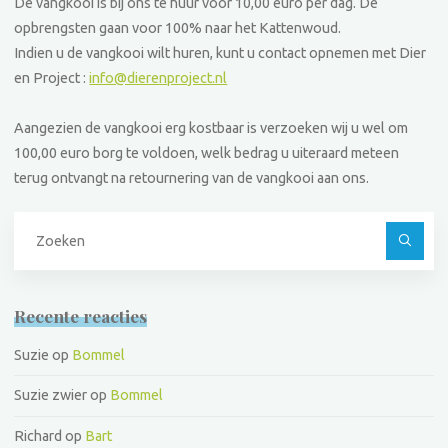
De vangkooi is bij ons te huur voor 10,00 euro per dag. De
opbrengsten gaan voor 100% naar het Kattenwoud.
Indien u de vangkooi wilt huren, kunt u contact opnemen met Dier
en Project :
info@dierenproject.nl
Aangezien de vangkooi erg kostbaar is verzoeken wij u wel om
100,00 euro borg te voldoen, welk bedrag u uiteraard meteen
terug ontvangt na retournering van de vangkooi aan ons.
Z
na
Recente reacties
Suzie
op
Bommel
Suzie zwier
op
Bommel
Richard
op
Bart