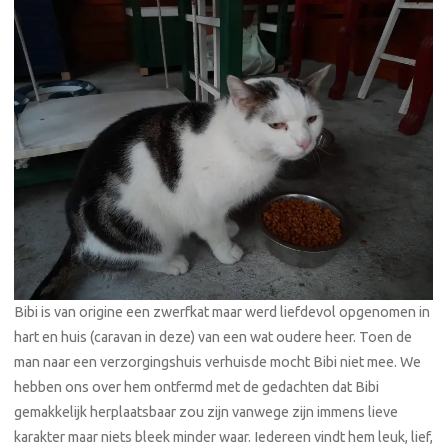
Bibi is van origine een zwerfkat maar werd liefdevol opgenomen in
hart en huis (caravan in deze) van een wat oudere heer. Toen de
man naar een verzorgingshuis verhuisde mocht Bibi niet mee. We
hebben ons over hem ontfermd met de gedachten dat Bibi
gemakkelijk herplaatsbaar zou zijn vanwege zijn immens lieve
karakter maar niets bleek minder waar. Iedereen vindt hem leuk, lief,