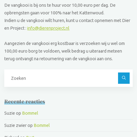
De vangkooi is bij ons te huur voor 10,00 euro per dag. De
opbrengsten gaan voor 100% naar het Kattenwoud.
Indien u de vangkooi wilt huren, kunt u contact opnemen met Dier
en Project :
info@dierenproject.nl
Aangezien de vangkooi erg kostbaar is verzoeken wij u wel om
100,00 euro borg te voldoen, welk bedrag u uiteraard meteen
terug ontvangt na retournering van de vangkooi aan ons.
Z
na
Recente reacties
Suzie
op
Bommel
Suzie zwier
op
Bommel