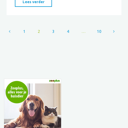
"Mamaloe"
Lees verder
1
2
3
4
…
10
Berichten
paginering