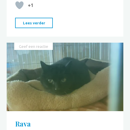
+1
"Mimi"
Lees verder
Geef een reactie
Rava